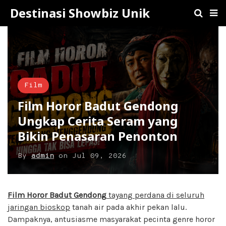
Destinasi Showbiz Unik
Film
Film Horor Badut Gendong
Ungkap Cerita Seram yang
Bikin Penasaran Penonton
By
admin
on
Jul 09, 2026
Film Horor Badut Gendong
tayang perdana di seluruh
jaringan bioskop
tanah air pada akhir pekan lalu.
Dampaknya, antusiasme masyarakat pecinta genre horor