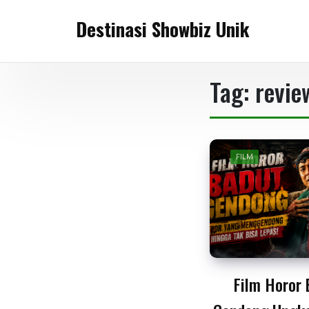
Skip
Destinasi Showbiz Unik
to
content
Tag:
revie
FILM
Film Horor