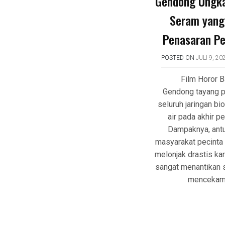
Gendong Ungka
Seram yang
Penasaran P
POSTED ON
JULI 9, 20
Film Horor B
Gendong tayang p
seluruh jaringan bi
air pada akhir pe
Dampaknya, ant
masyarakat pecinta 
melonjak drastis k
sangat menantikan s
mencekam