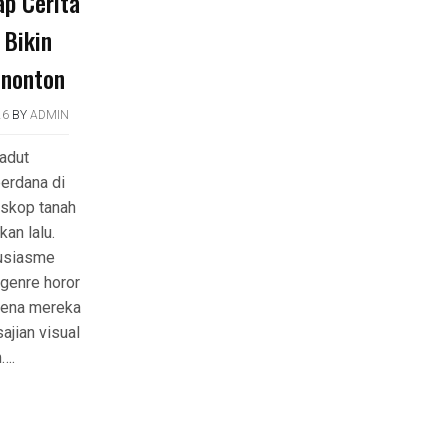
p Cerita
 Bikin
enonton
26
BY
ADMIN
adut
erdana di
oskop tanah
kan lalu.
usiasme
genre horor
arena mereka
ajian visual
….