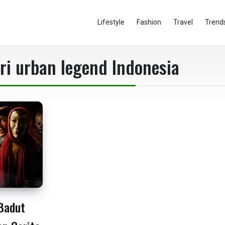
Lifestyle
Fashion
Travel
Trend
ri urban legend Indonesia
 Badut