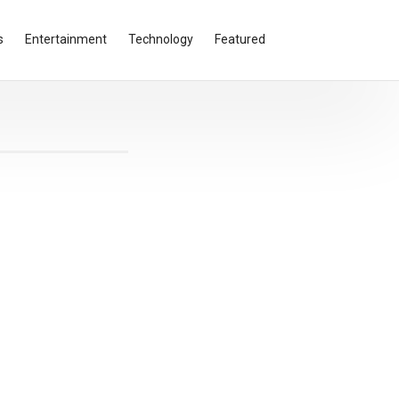
s
Entertainment
Technology
Featured