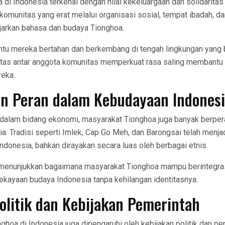
di Indonesia terkenal dengan nilai kekeluargaan dan solidaritas 
munitas yang erat melalui organisasi sosial, tempat ibadah, da
arkan bahasa dan budaya Tionghoa.
bantu mereka bertahan dan berkembang di tengah lingkungan yang
aritas antar anggota komunitas memperkuat rasa saling membantu
reka.
an Peran dalam Kebudayaan Indones
i dalam bidang ekonomi, masyarakat Tionghoa juga banyak berpe
. Tradisi seperti Imlek, Cap Go Meh, dan Barongsai telah menjad
donesia, bahkan dirayakan secara luas oleh berbagai etnis.
 menunjukkan bagaimana masyarakat Tionghoa mampu berintegra
ekayaan budaya Indonesia tanpa kehilangan identitasnya.
olitik dan Kebijakan Pemerintah
ghoa di Indonesia juga dipengaruhi oleh kebijakan politik dan pe