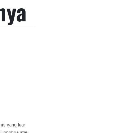
nya
is yang luar
 Tionghoa atau