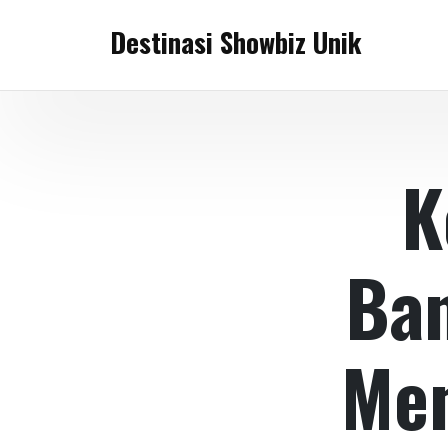
Skip
Destinasi Showbiz Unik
to
content
K
Ban
Men