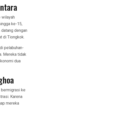
ntara
 wilayah
hingga ke-15,
a datang dengan
t di Tiongkok.
di pelabuhan-
a. Mereka tidak
ekonomi dua
nghoa
 bermigrasi ke
trasi. Karena
ggap mereka