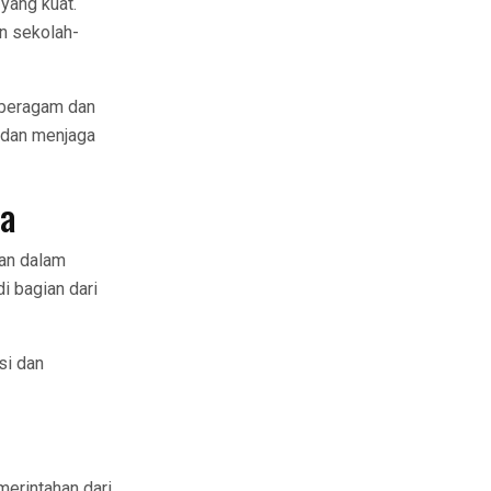
yang kuat.
n sekolah-
 beragam dan
 dan menjaga
ia
ran dalam
i bagian dari
si dan
merintahan dari