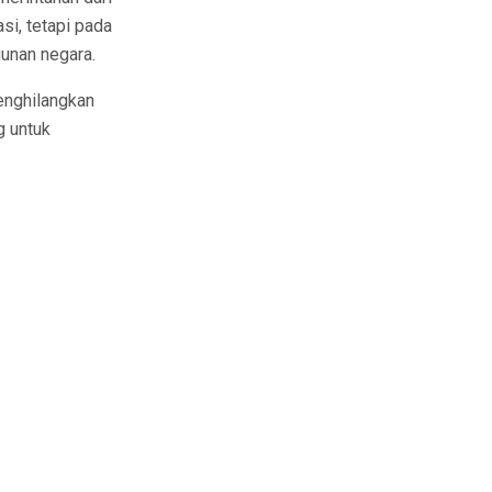
i, tetapi pada
unan negara.
enghilangkan
g untuk