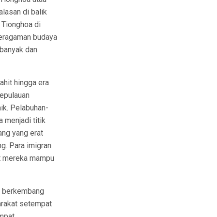
lasan di balik
 Tionghoa di
keragaman budaya
 banyak dan
ahit hingga era
kepulauan
ik. Pelabuhan-
 menjadi titik
ang yang erat
g. Para imigran
at mereka mampu
us berkembang
arakat setempat
empat