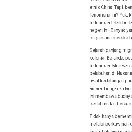
etnis China. Tapi, k
fenomena ini? Yuk, k
Indonesia telah ber
negeri ini. Banyak y
bagaimana mereka bis
Sejarah panjang migr
kolonial Belanda, p
Indonesia. Mereka d
pelabuhan di Nusanta
awal kedatangan par
antara Tiongkok dan
ini membawa budaya,
bertahan dan berkem
Tidak hanya berhent
melalui perkawinan 
tanpa kehilangan ide