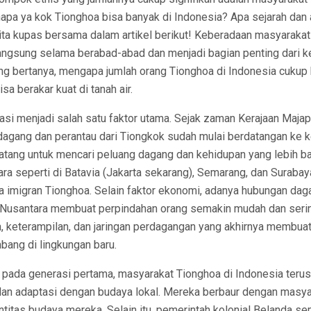
enapa ya kok Tionghoa bisa banyak di Indonesia? Apa sejarah dan a
ita kupas bersama dalam artikel berikut! Keberadaan masyarakat
langsung selama berabad-abad dan menjadi bagian penting dari 
ang bertanya, mengapa jumlah orang Tionghoa di Indonesia cukup
a berakar kuat di tanah air.
asi menjadi salah satu faktor utama. Sejak zaman Kerajaan Majap
edagang dan perantau dari Tiongkok sudah mulai berdatangan ke 
atang untuk mencari peluang dagang dan kehidupan yang lebih ba
ra seperti di Batavia (Jakarta sekarang), Semarang, dan Surabaya
a imigran Tionghoa. Selain faktor ekonomi, adanya hubungan dag
 Nusantara membuat perpindahan orang semakin mudah dan serin
 keterampilan, dan jaringan perdagangan yang akhirnya membu
bang di lingkungan baru.
i pada generasi pertama, masyarakat Tionghoa di Indonesia ter
dan adaptasi dengan budaya lokal. Mereka berbaur dengan masy
ntitas budaya mereka. Selain itu, pemerintah kolonial Belanda s