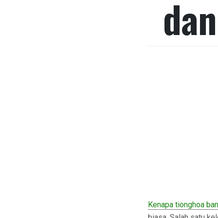
dan
Kenapa tionghoa ban
biasa. Salah satu ke