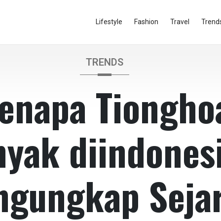
Lifestyle
Fashion
Travel
Trend
TRENDS
enapa Tiongho
yak diindones
gungkap Seja