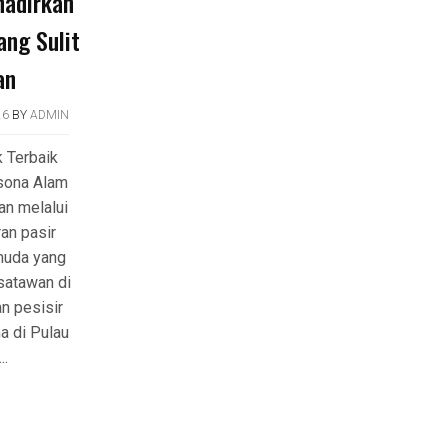
hadirkan
ang Sulit
an
26
BY
ADMIN
k Terbaik
sona Alam
an melalui
an pasir
muda yang
satawan di
n pesisir
a di Pulau
.