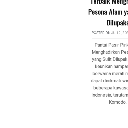
Terbaik Meng
Pesona Alam y
Dilupak
POSTED ON
JULI 2, 20
Pantai Pasir Pin
Menghadirkan Pe
yang Sulit Dilupak
keunikan hampar
berwarna merah 
dapat dinikmati wi
beberapa kawasa
Indonesia, terutam
Komodo,…